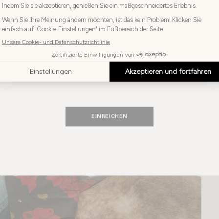
Ihr
SCHWEIZ
Land
Wählen
Sie
Wählen Sie Ihre Sprache
Ihre
Sprache
DEUTSCH
EINREICHEN