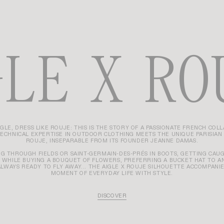
GLE X RO
AIGLE, DRESS LIKE ROUJE: THIS IS THE STORY OF A PASSIONATE FRENCH COL
TECHNICAL EXPERTISE IN OUTDOOR CLOTHING MEETS THE UNIQUE PARISIAN
ROUJE, INSEPARABLE FROM ITS FOUNDER JEANNE DAMAS.
G THROUGH FIELDS OR SAINT-GERMAIN-DES-PRÉS IN BOOTS, GETTING CAUG
WHILE BUYING A BOUQUET OF FLOWERS, PREFERRING A BUCKET HAT TO A
ALWAYS READY TO FLY AWAY... THE AIGLE X ROUJE SILHOUETTE ACCOMPANI
MOMENT OF EVERYDAY LIFE WITH STYLE.
DISCOVER