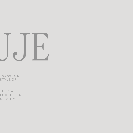
UJE
LABORATION.
 STYLE OF
HT IN A
N UMBRELLA
ES EVERY