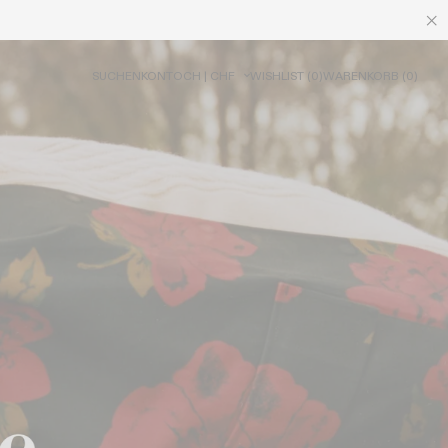
SUCHEN
KONTO
CH | CHF
WISHLIST
(
0
)
WARENKORB
(
0
)