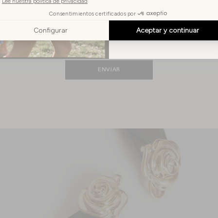
REGISTRO
idioma
ESPAÑOL
Oferta válida solo en el primer pedido. No acumulable con otra
curso. No aplicable a productos en colaboración. Al suscribirte, 
boletín informativo Rouje y/o Les Filles en Rouje. De acuerdo co
tienes derecho de acceso, rectificación, portabilidad, supresión 
ENVIAR