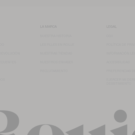
LA MARCA
LEGAL
NUESTRA HISTORIA
CGV
IDO
LES FILLES EN ROUJE
POLÍTICA DE PRI
DEVOLUCIÓN
NUESTRAS TIENDAS
INFORMACIÓN LE
ECUENTES
NUESTROS ENVASES
ACCESIBILIDAD
RECLUTAMIENTO
PREFERENCIAS D
DOS
EJERCER MI DER
DESISTIMIENTO