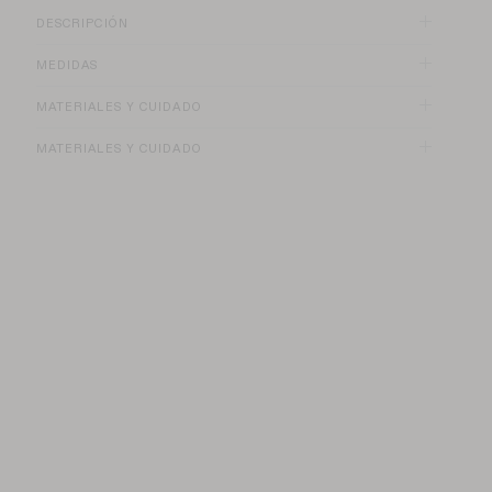
DESCRIPCIÓN
MEDIDAS
Altura del tacón: 8,2 cm
MATERIALES Y CUIDADO
MATERIALES Y CUIDADO
Para garantizar la durabilidad de sus zapatos, le
recomendamos que, poco después de los primeros usos, haga
colocar en el zapatero un zapato delantero permanente