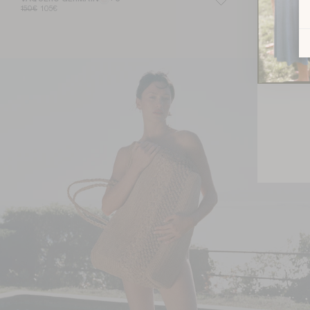
150€
105€