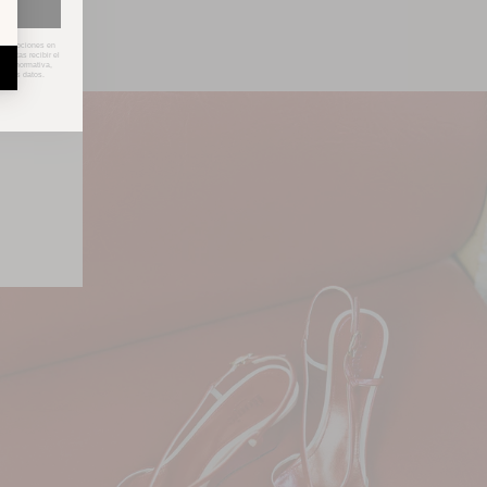
s promociones en
aceptas recibir el
n la normativa,
de tus datos.