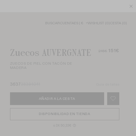
BUSCAR
CUENTA
ES | €
WISHLIST
(
0
)
CESTA
(
0
)
Zuecos AUVERGNATE
151€
215€
ZUECOS DE PIEL CON TACÓN DE
MADERA
36
37
38
39
40
41
Guia de tallas
AÑADIR A LA CESTA
DISPONIBILIDAD EN TIENDA
o 3X 50,33€
?