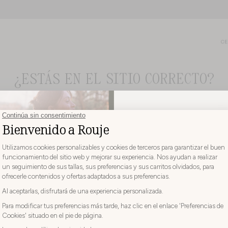
CE
¿ESTÁS EN EL SITIO CORRECTO?
ELIJA SU PAÍS E IDIOMA DE ENTREGA ANTES DE REALIZAR EL
PEDIDO
-10%
EN TU PRIMER PEDIDO
Deseo recibir noticias :
Elija
Elija su país
su
Moda
Beauty
país
ESPAÑA
Elija
su
Elija su idioma