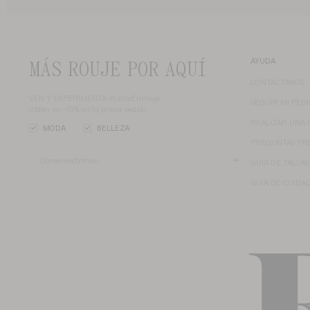
MÁS ROUJE POR AQUÍ
AYUDA
CONTÁCTANOS
VEN Y EXPERIMENTA #LaVieEnRouje
SEGUIR MI PED
Obtén un -10% en tu primer pedido
REALIZAR UNA 
MODA
BELLEZA
PREGUNTAS FR
GUÍA DE TALLAS
GUÍA DE CUIDA