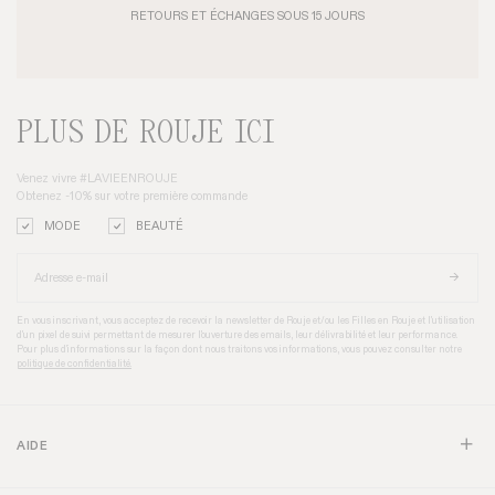
RETOURS ET ÉCHANGES SOUS 15 JOURS
PLUS DE ROUJE ICI
Venez vivre #LAVIEENROUJE
Obtenez -10% sur votre première commande
MODE
BEAUTÉ
En vous inscrivant, vous acceptez de recevoir la newsletter de Rouje et/ou les Filles en Rouje et l'utilisation
d'un pixel de suivi permettant de mesurer l'ouverture des emails, leur délivrabilité et leur performance.
Pour plus d’informations sur la façon dont nous traitons vos informations, vous pouvez consulter notre
politique de confidentialité.
AIDE