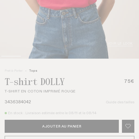
VOIR LE LOOK
Pret-à-Porter
Tops
T-shirt DOLLY
75€
T-SHIRT EN COTON IMPRIMÉ ROUGE
34
36
38
40
42
Guide des tailles
En stock
: Livraison estimée entre le
08/11
et le
08/14
AJOUTER AU PANIER