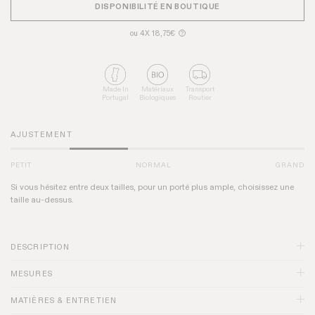
DISPONIBILITÉ EN BOUTIQUE
ou 4X 18,75€
?
Made In
Matériaux
Transport
Portugal
Biologiques
Routier
AJUSTEMENT
PETIT
NORMAL
GRAND
Si vous hésitez entre deux tailles, pour un porté plus ample, choisissez une
taille au-dessus.
DESCRIPTION
MESURES
MATIÈRES & ENTRETIEN