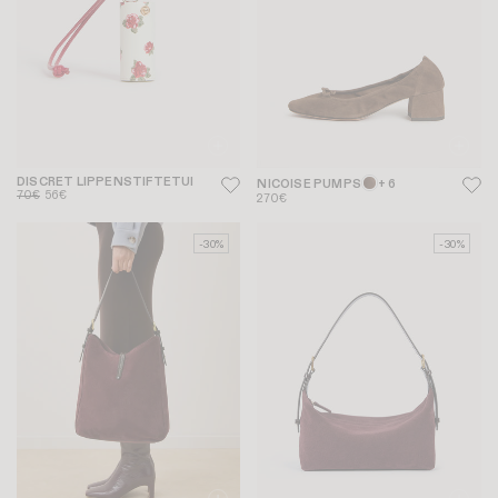
DISCRET LIPPENSTIFTETUI
NICOISE PUMPS
+ 6
70€
56€
270€
-30%
-30%