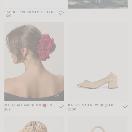
JACQUELINE PANTOLETTEN
110€
MAFALDA HAARGUMMI
+ 6
BALLERINAS NICOISE
+ 6
20€
270€