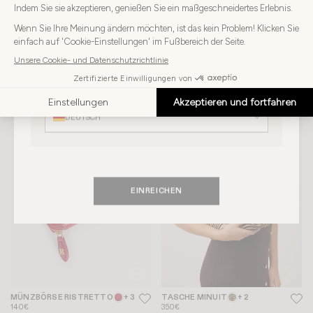
Wählen
Wählen Sie Ihr Land
Sie
Ihr
DEUTSCHLAND
Land
Wählen
MINUIT TASCHE
+ 2
EDDY SCHAL
+ 5
Sie
Wählen Sie Ihre Sprache
350€
85€
68€
Ihre
Sprache
DEUTSCH
EINREICHEN
MÜNZBÖRSE RISTRETTO
+ 3
TASCHE MINUIT
+ 2
140€
350€