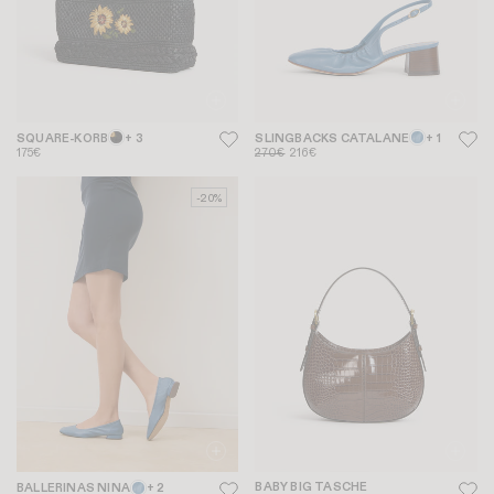
SQUARE-KORB
+ 3
SLINGBACKS CATALANE
+ 1
175€
270€
216€
-20%
BABY BIG TASCHE
BALLERINAS NINA
+ 2