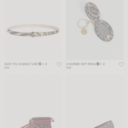
GÜRTEL SIGNATURE
+ 2
CHARME KEY RING
+ 2
95€
65€