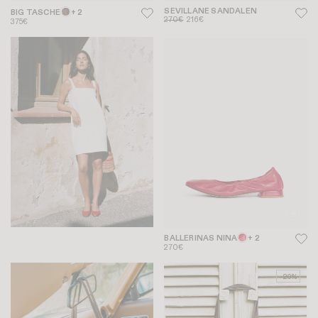
SEVILLANE SANDALEN
BIG TASCHE
+ 2
270€
216€
375€
BALLERINAS NINA
+ 2
270€
-20%