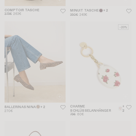
COMPTOIR TASCHE
MINUIT TASCHE
+ 2
375€
263€
350€
245€
-20%
CHARME
+
BALLERINAS NINA
+ 2
SCHLÜSSELANHÄNGER
2
270€
75€
60€