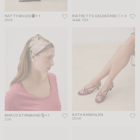
NATTY MULES
+ 1
RISTRETTO GELDBÖRSE
+ 3
250€
140€
112€
KATH SANDALEN
MARCO STIRNBAND
+ 1
280€
20€