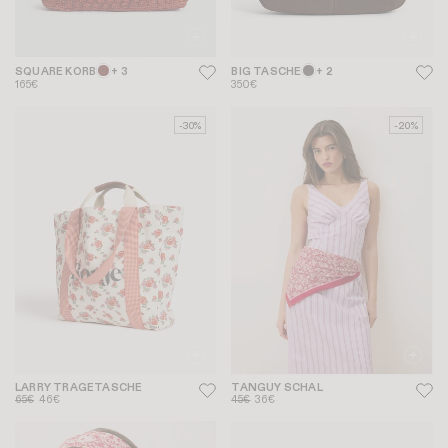
SQUARE KORB
+ 3
BIG TASCHE
+ 2
165€
350€
-30%
-20%
LARRY TRAGETASCHE
TANGUY SCHAL
65€
46€
45€
36€