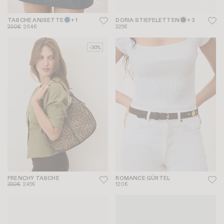
TASCHE ANISETTE
+ 1
DORIA STIEFELETTEN
+ 3
330€
264€
325€
-30%
FRENCHY TASCHE
ROMANCE GÜRTEL
350€
245€
120€