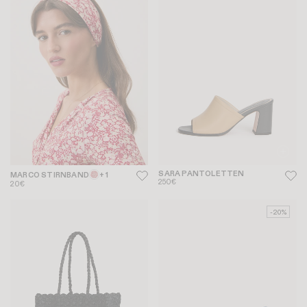
SARA PANTOLETTEN
MARCO STIRNBAND
+ 1
250€
20€
-20%