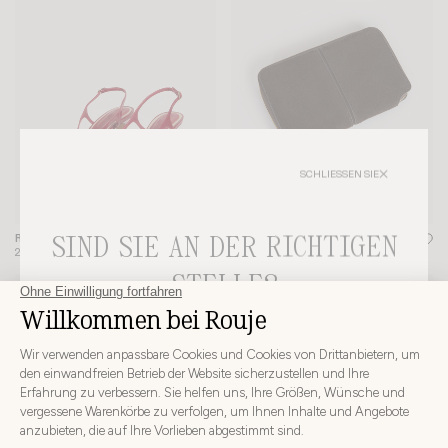
SCHLIESSEN SIE
SIND SIE AN DER RICHTIGEN
ROSA-PUMPEN
+ 2
MÜNZBÖRSE RISTRETTO
+ 3
280€
140€
STELLE?
-20%
WÄHLEN SIE IHR LIEFERLAND UND IHRE SPRACHE, BEVOR
SIE IHRE BESTELLUNG AUFGEBEN