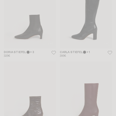
DORIA STIEFEL
+ 3
CARLA STIEFEL
+ 1
325€
395€