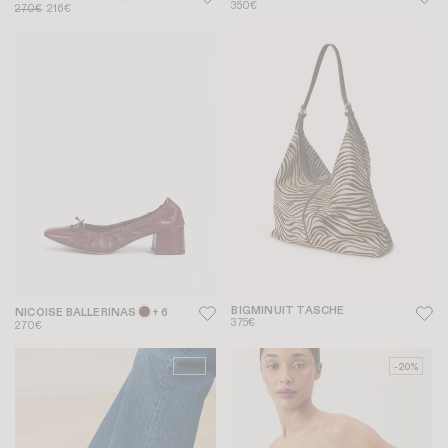
350€
270€
216€
BIGMINUIT TASCHE
NICOISE BALLERINAS
+ 6
375€
270€
-20%
-20%