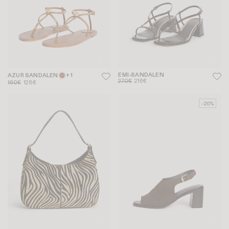
EMI-SANDALEN
AZUR SANDALEN
+ 1
270€
216€
160€
128€
-20%