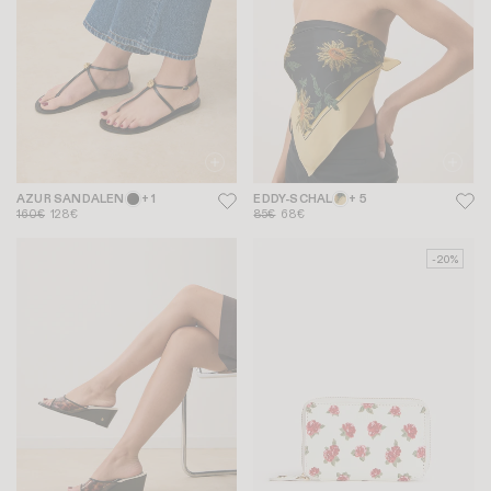
AZUR SANDALEN
+ 1
EDDY-SCHAL
+ 5
160€
128€
85€
68€
-20%