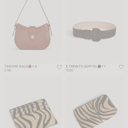
TASCHE GALA
+ 2
ETREINTE GÜRTEL
+ 1
375€
120€