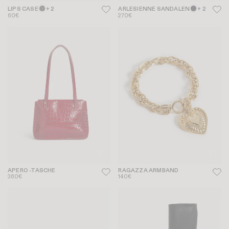
LIPS CASE
+ 2
ARLESIENNE SANDALEN
+ 2
60€
270€
APERO -TASCHE
RAGAZZA ARMBAND
360€
140€