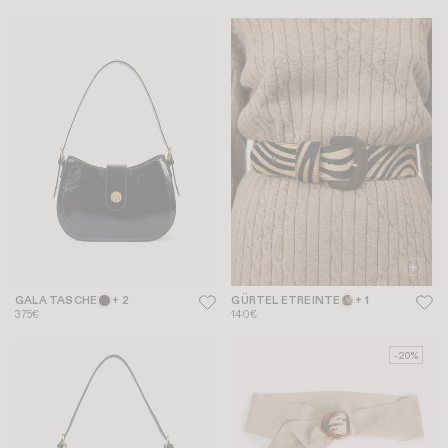
GALA TASCHE
+ 2
GÜRTEL ETREINTE
+ 1
375€
140€
-20%