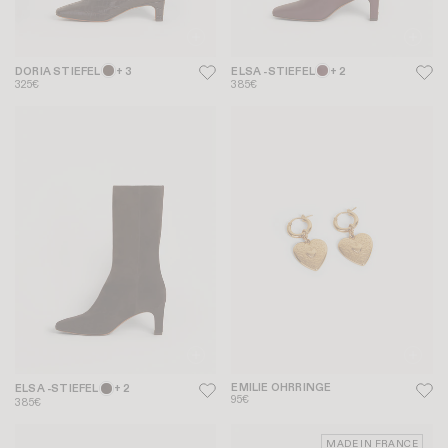
DORIA STIEFEL
+ 3
ELSA -STIEFEL
+ 2
325€
385€
EMILIE OHRRINGE
ELSA -STIEFEL
+ 2
95€
385€
MADE IN FRANCE