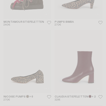
MONTAMOUR STIEFELETTEN
PUMPS BIMBA
240€
270€
NICOISE PUMPS
+ 6
CLAUDIA STIEFELETTEN
+ 2
270€
325€