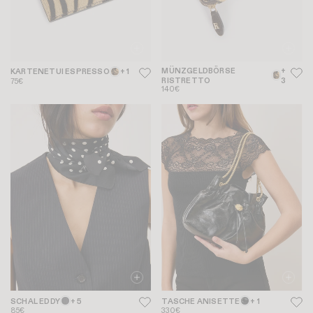
MÜNZGELDBÖRSE
+
KARTENETUI ESPRESSO
+ 1
RISTRETTO
3
75€
140€
SCHAL EDDY
+ 5
TASCHE ANISETTE
+ 1
85€
330€