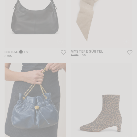
MYSTERE GÜRTEL
BIG BAG
+ 2
120€
96€
375€
-20%