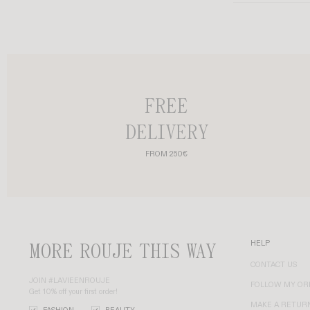
FREE
DELIVERY
FROM 250€
MORE ROUJE THIS WAY
HELP
CONTACT US
JOIN #LAVIEENROUJE
FOLLOW MY OR
Get 10% off your first order!
MAKE A RETUR