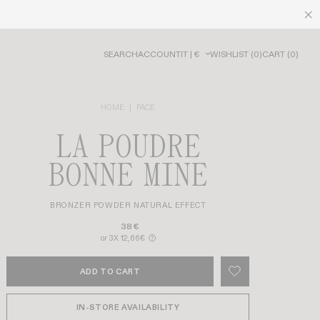
SEARCH
ACCOUNT
IT | €
WISHLIST
(
0
)
CART
(
0
)
HOME
FACE
LA POUDRE
BONNE MINE
BRONZER POWDER NATURAL EFFECT
38€
or 3X 12,66€
?
ADD TO CART
IN-STORE AVAILABILITY