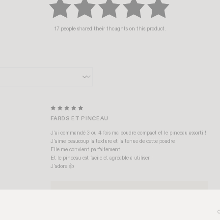
17 people shared their thoughts on this product.
FARDS ET PINCEAU
J’ai commandé 3 ou 4 fois ma poudre compact et le pinceau assorti !
J’aime beaucoup la texture et la tenue de cette poudre .
Elle me convient parfaitement .
Et le pinceau est facile et agréable à utiliser !
J’adore 👍
Les Filles en Rouje
replied:
Merci beaucoup pour votre adorable retour, Anne !
Nous sommes ravis d'apprendre que vous appréciez la poudre