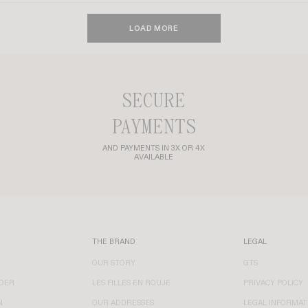
LOAD MORE
SECURE
PAYMENTS
AND PAYMENTS IN 3X OR 4X
AVAILABLE
THE BRAND
LEGAL
OUR STORY
GTS
DER
LES FILLES EN ROUJE
PRIVACY POLICY
N
OUR ADDRESSES
LEGAL INFORMAT