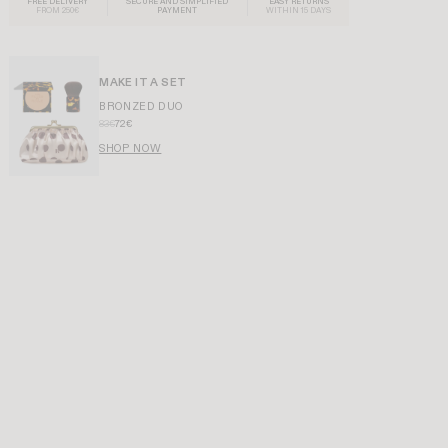
FREE DELIVERY
SECURE AND SIMPLIFIED
EASY RETURNS
FROM 250€
PAYMENT
WITHIN 15 DAYS
MAKE IT A SET
BRONZED DUO
83€
72€
SHOP NOW