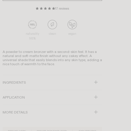
17 reviews
naturality
clean
vegan
98%
A powder to cream bronzer with a second-skin feel. It has a
natural and soft-matte finish without any cakey effect. A
universal shade that easily blends into any skin type, adding a
nice touch of warmth to the face.
INGREDIENTS
APPLICATION
MORE DETAILS