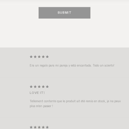
SUBMIT
SUBLIME!
Sublime! C’est une belle découverte, le maquillage de Les filles en
Rouje ne peut pas manquer dans le nécessaire de chaque fille ❤️
Era un regalo para mi pareja y está encantada. Todo un acierto!
LOVE IT!
Tellement contente que le produit ait été remis en stock, je ne peux
plus m'en passer !