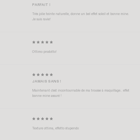
PARFAIT !
Très jolie teinte naturelle, donne un bel effet soleil et bonne mine.
Je suis ravie!
Ottimo prodotto!
JAMAIS SANS !
Maintenant c'est incontournable de ma trousse à maquillage.. effet
bonne mine assuré !
Texture ottima, effetto stupendo