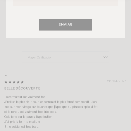
ESCRIBIR UNA RESEÑA
ENVIAR
Sort by
L.
28/04/2026
BELLE DÉCOUVERTE
Le correcteur est vraiment top.
J'utilise le plus clair pour les cernes et le plus foncé comme fdt. J'en
met sur mon visage par touches que j'applique au pinceau spécial fdt
et le rendu est vraiment très très beau.
Cela fond sur la peau a l'application
J'ai pris la teiinte medium
Et le boitier est très beau.