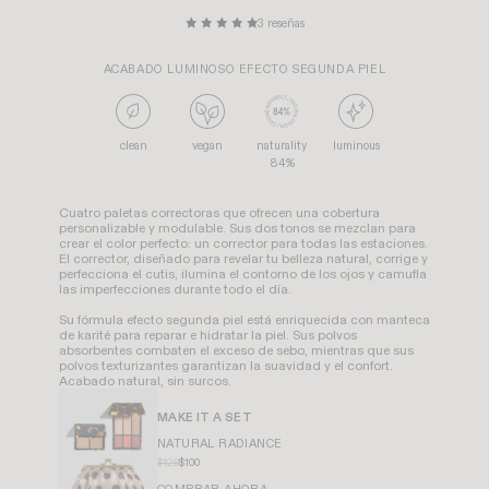
3 reseñas
ACABADO LUMINOSO EFECTO SEGUNDA PIEL
clean
vegan
naturality
luminous
84%
Cuatro paletas correctoras que ofrecen una cobertura
personalizable y modulable. Sus dos tonos se mezclan para
crear el color perfecto: un corrector para todas las estaciones.
El corrector, diseñado para revelar tu belleza natural, corrige y
perfecciona el cutis, ilumina el contorno de los ojos y camufla
las imperfecciones durante todo el día.
Su fórmula efecto segunda piel está enriquecida con manteca
de karité para reparar e hidratar la piel. Sus polvos
absorbentes combaten el exceso de sebo, mientras que sus
polvos texturizantes garantizan la suavidad y el confort.
Acabado natural, sin surcos.
MAKE IT A SET
NATURAL RADIANCE
$129
$100