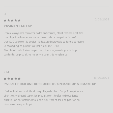
C.
16/09/2024
VRAIMENT LE TOP
J’en ai essayé des correcteurs des anticernes, étant métisse c’est très
compliqué de tomber sur sa teinte et bah ce coup si je l’ai enfin
trouvé. Que ce soit la couleur la texture incroyable sa tenue et meme
le packaging ce produit est pour moi un 10/10
Mon teint reste frais et super beau toute la journée je suis trop
contente, ce produit va me suivre pour très longtemps !
K.M.
16/05/2024
PARFAIT POUR UNE RETOUCHE OU UN MAKE UP NO MAKE UP
J’adore tout les produits et maquillage de chez Rouje ! L’expérience
client est vraiment top et les produits sont toujours d’excellente
qualité ! Ce correcteur est à la fois nourrissant mais se positionne
bien sans marquer le pli !