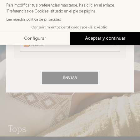
su
país
ESTADOS UNIDOS
Elija
su
Elija su idioma
idioma
ESPAÑOL
ENVIAR
Tops