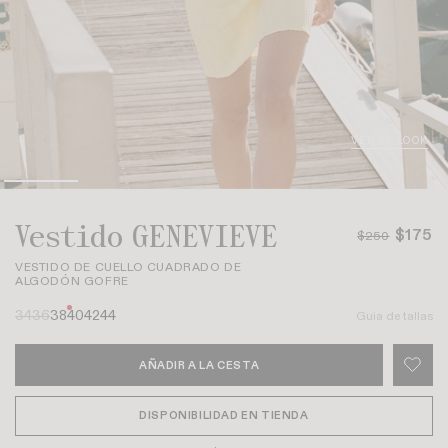
VER EL LOOK
Vestido GENEVIEVE
$175
$250
VESTIDO DE CUELLO CUADRADO DE
ALGODÓN GOFRE
34
36
38
40
42
44
Guia de tallas
AÑADIR A LA CESTA
DISPONIBILIDAD EN TIENDA