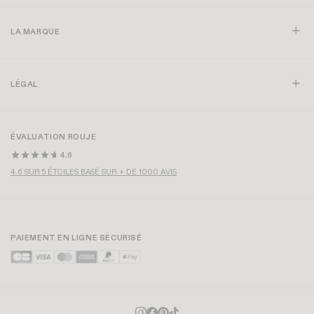
CRÉER UNE ALERTE
ETUI LIPS
+ 2
SANDALES ARLESIENNE
+ 2
CHF 60
CHF 255
SAC APERO
BRACELET RAGAZZA
CHF 340
CHF 135