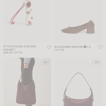
ÉTUI À ROUGE À LÈVRES
BALLERINES NICOISE
+ 6
DISCRET
CHF 255
CHF 70
CHF 56
-30%
-30%