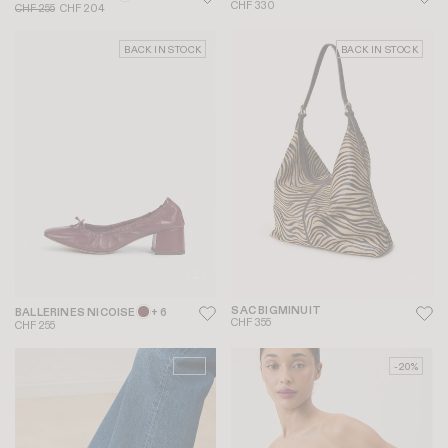
CHF 330
CHF 255
CHF 204
BACK IN STOCK
BACK IN STOCK
SAC BIGMINUIT
BALLERINES NICOISE
+ 6
CHF 355
CHF 255
-20%
-20%