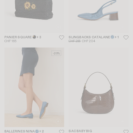
PANIER SQUARE
+ 3
SLINGBACKS CATALANE
+ 1
CHF 165
CHF 255
CHF 204
-20%
SAC BABY BIG
BALLERINES NINA
+ 2