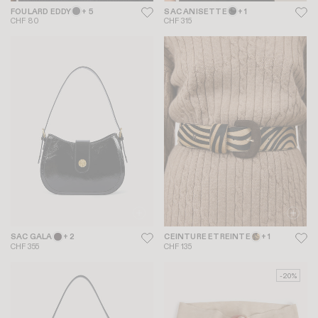
FOULARD EDDY
+ 5
SAC ANISETTE
+ 1
CHF 80
CHF 315
SAC GALA
+ 2
CEINTURE ETREINTE
+ 1
CHF 355
CHF 135
-20%