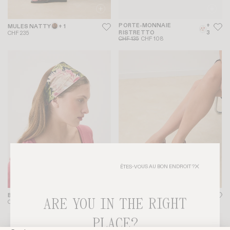
PORTE-MONNAIE
+
MULES NATTY
+ 1
RISTRETTO
3
CHF 235
CHF 135
CHF 108
ÊTES-VOUS AU BON ENDROIT ?
SANDALES KATH
BANDEAU MARCO
+ 1
ARE YOU IN THE RIGHT
CHF 265
CHF 20
PLACE?