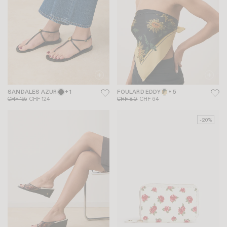
SANDALES AZUR
+ 1
FOULARD EDDY
+ 5
CHF 155
CHF 124
CHF 80
CHF 64
-20%