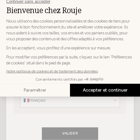
CHOISISSEZ VOTRE PAYS DE LIVRAISON ET VOTRE
LANGUE AVANT DE PASSER VOTRE COMMANDE
Choisissez
Choisissez votre pays
votre
pays
SUISSE
PORTE-MONNAIE
+
ESCARPINS ROSA
+ 2
Choisissez
RISTRETTO
3
CHF 265
votre
Choisissez votre langue
CHF 135
langue
-20%
FRANÇAIS
VALIDER