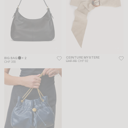
CEINTURE MYSTERE
BIG BAG
+ 2
CHF 115
CHF 92
CHF 355
-20%