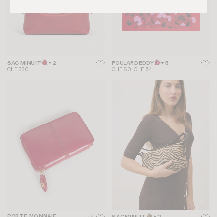
SAC MINUIT
+ 2
FOULARD EDDY
+ 5
CHF 330
CHF 80
CHF 64
PORTE-MONNAIE
+