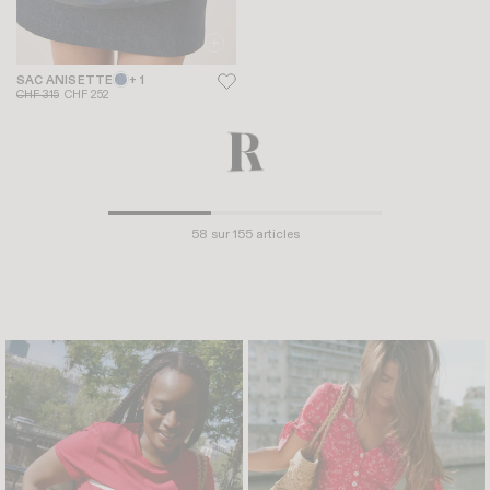
SAC ANISETTE
+ 1
BOTTINES DORIA
+ 3
CHF 315
CHF 252
CHF 310
-30%
SAC FRENCHY
CEINTURE ROMANCE
CHF 330
CHF 231
CHF 115