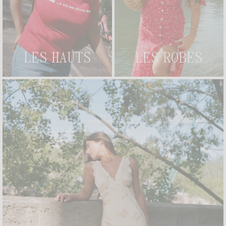
CEINTURE SIGNATURE
+ 2
PORTE-CLE CHARME
+ 2
CHF 90
CHF 65
NEW