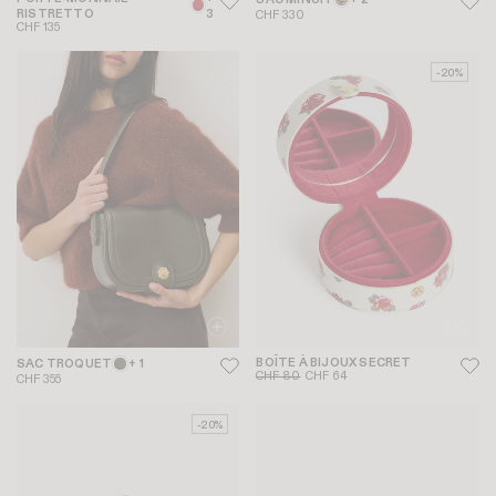
SAC MINUIT
+ 2
RISTRETTO
3
CHF 330
CHF 135
-20%
BOÎTE À BIJOUX SECRET
SAC TROQUET
+ 1
CHF 80
CHF 64
CHF 355
-20%