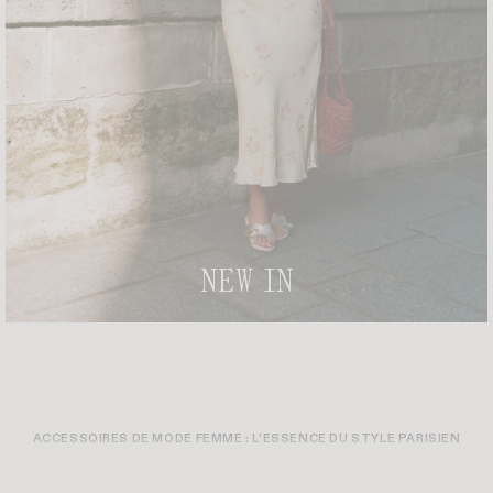
BOTTINES MONTAMOUR
ESCARPINS BIMBA
CHF 240
CHF 255
BALLERINES NICOISE
+ 6
BOTTINES CLAUDIA
+ 2