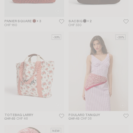
PANIER SQUARE
+ 3
SAC BIG
+ 2
CHF 160
CHF 330
-30%
-20%
TOTEBAG LARRY
FOULARD TANGUY
CHF 65
CHF 46
CHF 45
CHF 36
NEW