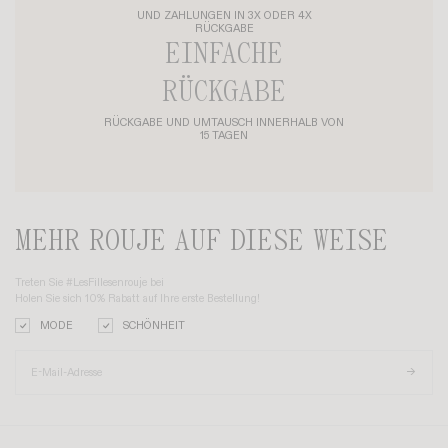
UND ZAHLUNGEN IN 3X ODER 4X
RÜCKGABE
EINFACHE
RÜCKGABE
RÜCKGABE UND UMTAUSCH INNERHALB VON
15 TAGEN
MEHR ROUJE AUF DIESE WEISE
Treten Sie #LesFillesenrouje bei
Holen Sie sich 10% Rabatt auf Ihre erste Bestellung!
MODE
SCHÖNHEIT