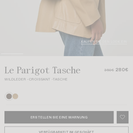
KAUFEN SIE DEN LOOK EIN
Le Parigot Tasche
280€
350€
WILDLEDER -CROISSANT -TASCHE
ERSTELLEN SIE EINE WARNUNG
VERFÜGBARKEIT IM GESCHÄFT