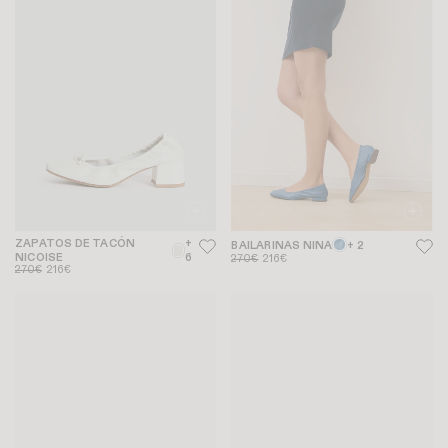
ZAPATOS DE TACÓN
+
BAILARINAS NINA
+ 2
NICOISE
6
270€
216€
270€
216€