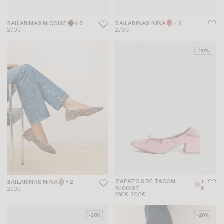
BAILARINAS NICOISE
+ 6
BAILARINAS NINA
+ 2
270€
270€
-20%
ZAPATOS DE TACÓN
+
BAILARINAS NINA
+ 2
NICOISE
6
270€
250€
200€
-20%
-20%