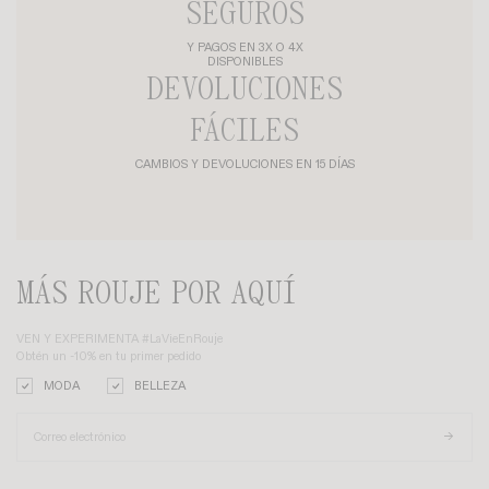
CREAR UNA ALERTA
VESTIDO ROXY
VESTIDO LALY
+ 6
185€
185€
10 AÑOS