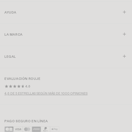
VESTIDO LALY
+ 6
VESTIDO JULIA
+ 1
185€
215€
VESTIDO GABIN
+ 9
VESTIDO GABIN
+ 9
195€
195€