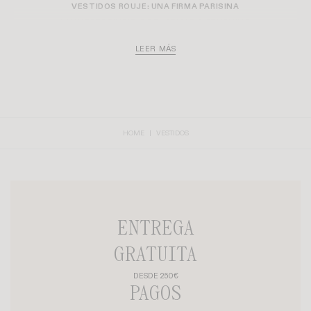
CREAR UNA ALERTA
VESTIDO ASMA
VESTIDO BERTILLE
+ 1
225€
235€
UPCYCLED
CREAR UNA ALERTA
CREAR UNA ALERTA
VESTIDO INES
+ 2
VESTIDO GABIN
+ 9
195€
195€
MADE IN FRANCE