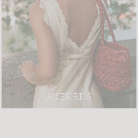
VESTIDO GAIA
VESTIDO MINETTE
+ 4
215€
235€
NEW