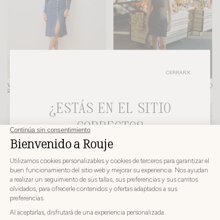
CERRAR
VESTIDO LENA
VESTIDO ALBERTA
+ 2
215€
151€
215€
¿ESTÁS EN EL SITIO
-20%
-30%
CORRECTO?
ELIJA SU PAÍS E IDIOMA DE ENTREGA ANTES DE
REALIZAR EL PEDIDO
Elija
Elija su país
su