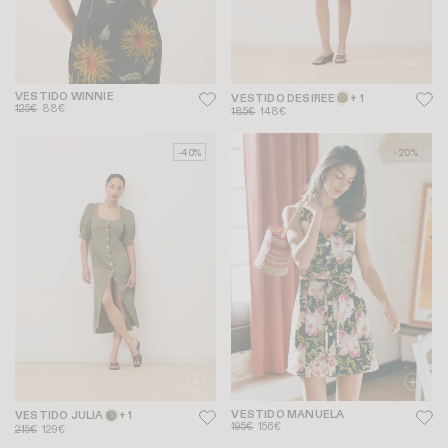
VESTIDO WINNIE
VESTIDO DESIREE
+ 1
125€
88€
185€
148€
-40%
-20%
VESTIDO MANUELA
VESTIDO JULIA
+ 1
195€
156€
215€
129€