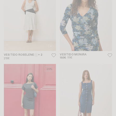
VESTIDO MONIRA
VESTIDO ROSELENE
+ 2
185€
111€
215€
-20%