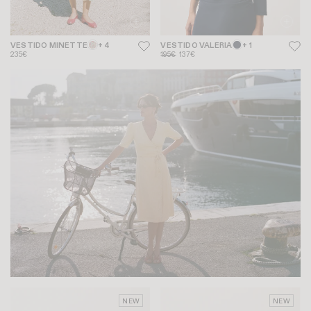
VESTIDO MINETTE
+ 4
VESTIDO VALERIA
+ 1
235€
195€
137€
NEW
NEW