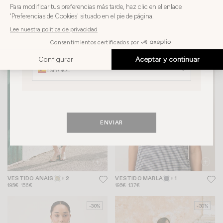
país
ESPAÑA
VESTIDO MAGDALENA
VESTIDO MILA
185€
148€
215€
151€
Elija
su
Elija su idioma
-20%
-30%
idioma
ESPAÑOL
ENVIAR
VESTIDO ANAIS
+ 2
VESTIDO MARLA
+ 1
195€
156€
195€
137€
-30%
-30%