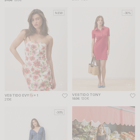
245€
196€
NEW
-30%
VESTIDO TONY
VESTIDO EVY
+ 1
185€
130€
215€
-30%