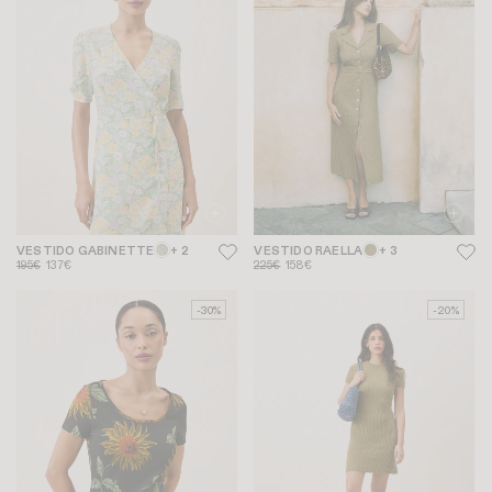
VESTIDO GABINETTE
+ 2
VESTIDO RAELLA
+ 3
195€
137€
225€
158€
-30%
-20%