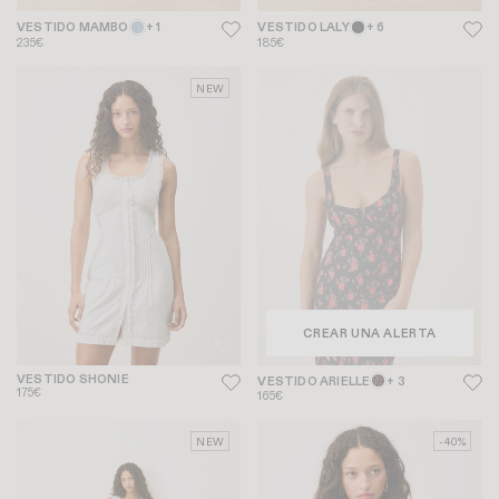
VESTIDO MAMBO
+ 1
VESTIDO LALY
+ 6
235€
185€
NEW
CREAR UNA ALERTA
VESTIDO SHONIE
VESTIDO ARIELLE
+ 3
175€
165€
NEW
-40%