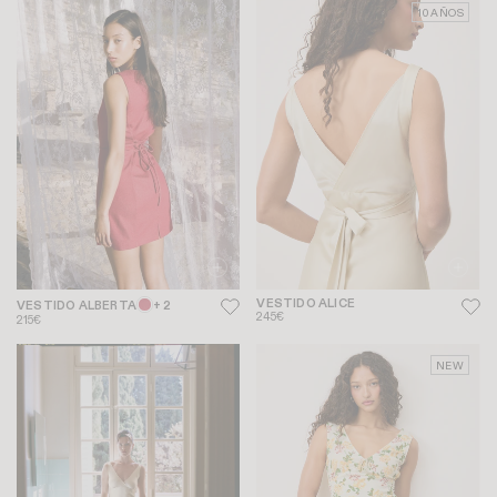
10 AÑOS
VESTIDO ALICE
VESTIDO ALBERTA
+ 2
245€
215€
NEW