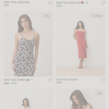
VESTIDO ADELINA
VESTIDO RAELLA
+ 3
215€
225€
-20%
10 AÑOS
VESTIDO VICKY
VESTIDO DARIA
+ 1
295€
185€
148€
-30%