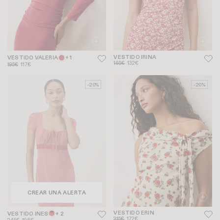
VESTIDO IRINA
VESTIDO VALERIA
+ 1
165€
132€
195€
117€
-20%
-20%
CREAR UNA ALERTA
VESTIDO ERIN
VESTIDO INES
+ 2
215€
172€