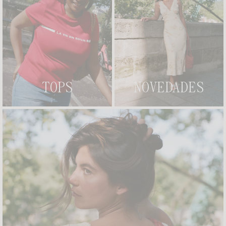
VESTIDO ROSELENA
VESTIDO ELIANA
225€
185€
10 AÑOS
CREAR UNA ALERTA
VESTIDO GABIN
+ 9
VESTIDO ROSELENE
+ 2
225€
195€
NEW