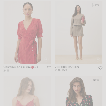
-30%
VESTIDO DAREEN
VESTIDO ROSALINA
+ 2
245€
172€
245€
NEW