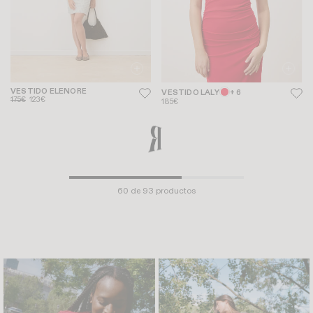
VESTIDO ELENORE
VESTIDO LALY
+ 6
175€
123€
185€
NEW