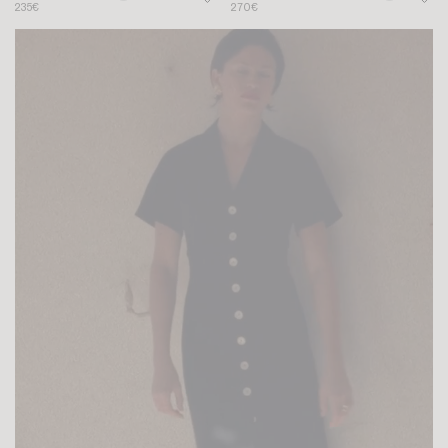
235€
270€