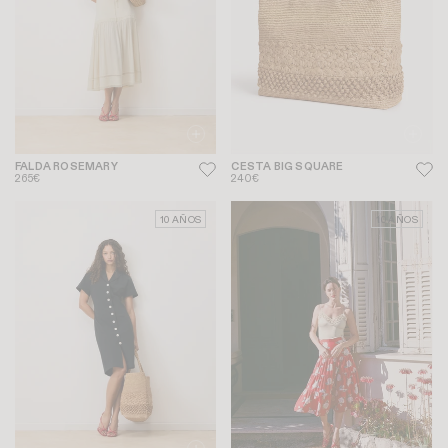
FALDA ROSEMARY
CESTA BIG SQUARE
265€
240€
10 AÑOS
10 AÑOS