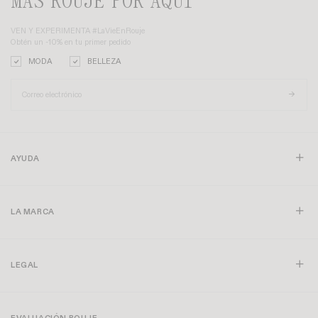
MÁS ROUJE POR AQUÍ
VEN Y EXPERIMENTA #LaVieEnRouje
Obtén un -10% en tu primer pedido
MODA
BELLEZA
AYUDA
LA MARCA
LEGAL