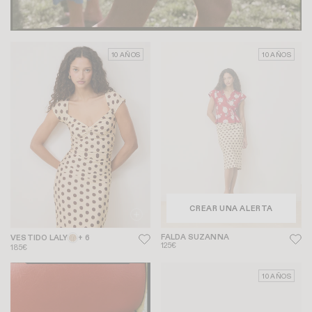
10 AÑOS
10 AÑOS
CREAR UNA ALERTA
FALDA SUZANNA
VESTIDO LALY
+ 6
125€
185€
10 AÑOS