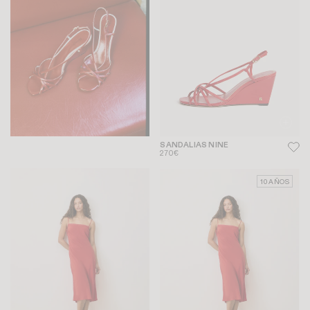
SANDALIAS NINE
270€
10 AÑOS