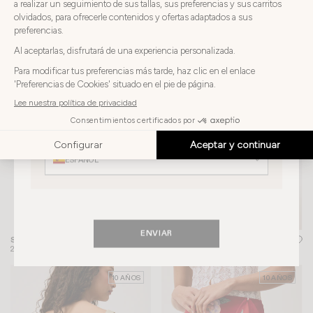
VESTIDO MAMBO
+ 1
235€
Elija
Elija su país
10 AÑOS
su
país
ESPAÑA
Elija
su
Elija su idioma
idioma
ESPAÑOL
CREAR UNA ALERTA
ENVIAR
BLUSA SOLEDAD
SANDALIAS ARLESIENNE
+ 2
155€
270€
10 AÑOS
10 AÑOS