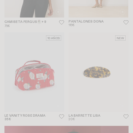
PANTALONES DONA
CAMISETA FERGUS
+ 9
115€
75€
10 AÑOS
NEW
LE VANITY ROSE DRAMA
LA BARRETTE LISA
35€
20€