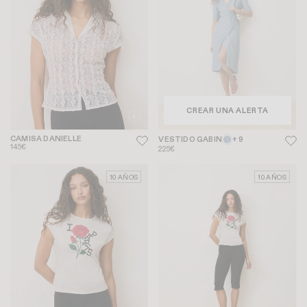
CREAR UNA ALERTA
CAMISA DANIELLE
VESTIDO GABIN
+ 9
145€
225€
10 AÑOS
10 AÑOS